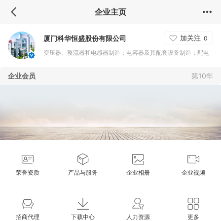
企业主页
加关注
厦门科华恒盛股份有限公司
0
变压器、整流器和电感器制造；电容器及其配套设备制造；配电
开关控制设备制造；其他未列明电力电子元器件制造；光伏设备
企业会员
第10年
及元器件制造；其他未列明电气机械及器材制造；其他计算机制
造；通信系统设备制造；其他未列明制造业（不含须经许可审批
的项目）；电气设备修理；其他机械和设备修理业；风力发电；
太阳能发电；其他未列明电力生产；电力供应；计算机、软件及
辅助设备批发；其他机械设备及电子产品批发；经营各类商品和
技术的进出口（不另附进出口商品目录），但国家限定公司经营
或禁止进出口的商品及技术除外；其他未列明批发业（不含需经
荣誉资质
产品与服务
企业相册
企业视频
许可
招商代理
下载中心
人力资源
更多