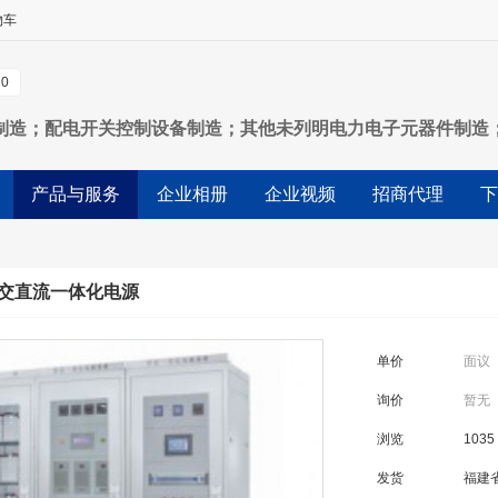
物车
0
制造；配电开关控制设备制造；其他未列明电力电子元器件制造
列明制造业（不含须经许可审批的项目）；电气设备修理；其他
产品与服务
企业相册
企业视频
招商代理
下
发；其他机械设备及电子产品批发；经营各类商品和技术的进出
不含需经许可
列交直流一体化电源
单价
面议
询价
暂无
浏览
1035
发货
福建