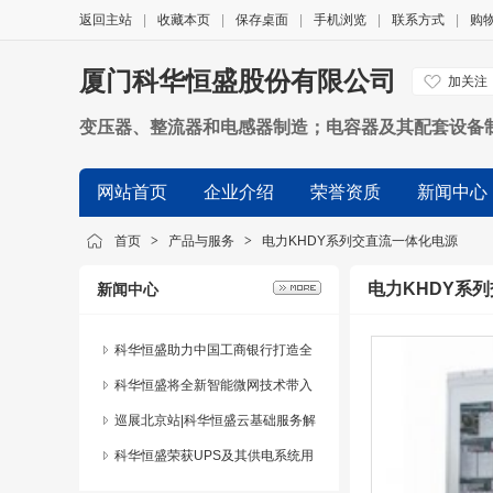
返回主站
|
收藏本页
|
保存桌面
|
手机浏览
|
联系方式
|
购
厦门科华恒盛股份有限公司
加关注
变压器、整流器和电感器制造；电容器及其配套设备
制造；其他计算机制造；通信系统设备制造；其他未
网站首页
企业介绍
荣誉资质
新闻中心
明电力生产；电力供应；计算机、软件及辅助设备批
禁止进出口的商品及技术除外；其他未列明批发业（
首页
>
产品与服务
>
电力KHDY系列交直流一体化电源
电力KHDY系
新闻中心
科华恒盛助力中国工商银行打造全
行首个模块化机房
科华恒盛将全新智能微网技术带入
印尼国际太阳能展
巡展北京站|科华恒盛云基础服务解
决方案对接首都信息化建设
科华恒盛荣获UPS及其供电系统用
户满意服务奖