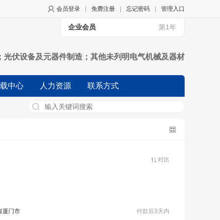
会员登录
|
免费注册
|
忘记密码
|
管理入口
企业会员
第1年
；光伏设备及元器件制造；其他未列明电气机械及器材
机械和设备修理业；风力发电；太阳能发电；其他未列
载中心
人力资源
联系方式
口（不另附进出口商品目录），但国家限定公司经营或
对比
省厦门市
付款后3天内