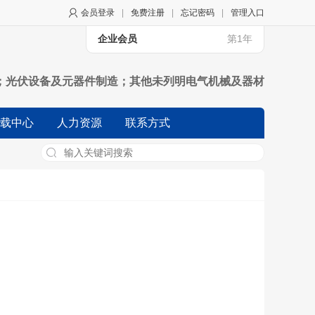
会员登录
|
免费注册
|
忘记密码
|
管理入口
企业会员
第1年
；光伏设备及元器件制造；其他未列明电气机械及器材
机械和设备修理业；风力发电；太阳能发电；其他未列
载中心
人力资源
联系方式
口（不另附进出口商品目录），但国家限定公司经营或