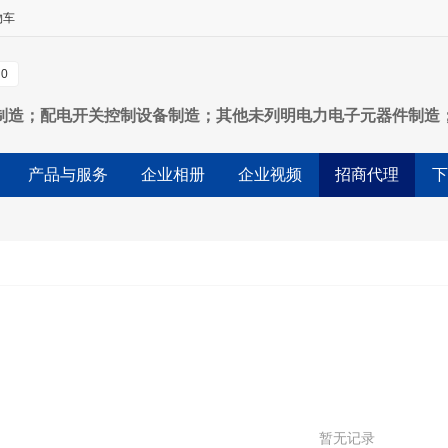
物车
0
制造；配电开关控制设备制造；其他未列明电力电子元器件制造
列明制造业（不含须经许可审批的项目）；电气设备修理；其他
产品与服务
企业相册
企业视频
招商代理
下
发；其他机械设备及电子产品批发；经营各类商品和技术的进出
不含需经许可
暂无记录