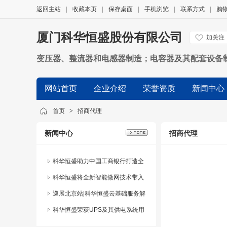
返回主站
|
收藏本页
|
保存桌面
|
手机浏览
|
联系方式
|
购
厦门科华恒盛股份有限公司
加关注
变压器、整流器和电感器制造；电容器及其配套设备
制造；其他计算机制造；通信系统设备制造；其他未
网站首页
企业介绍
荣誉资质
新闻中心
明电力生产；电力供应；计算机、软件及辅助设备批
禁止进出口的商品及技术除外；其他未列明批发业（
首页
>
招商代理
新闻中心
招商代理
科华恒盛助力中国工商银行打造全
行首个模块化机房
科华恒盛将全新智能微网技术带入
印尼国际太阳能展
巡展北京站|科华恒盛云基础服务解
决方案对接首都信息化建设
科华恒盛荣获UPS及其供电系统用
户满意服务奖